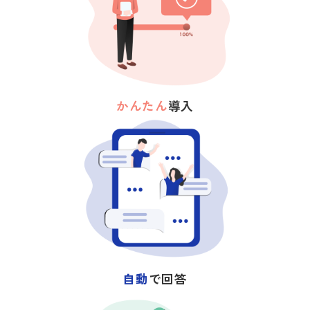
かんたん
導入
自動
で回答